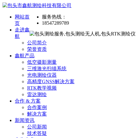
网站首
服务热线：
18547289789
页
走进鑫
航
公司简介
荣誉资质
鑫航产品
低空摄影测量
三维激光扫描系统
光电测绘仪器
高精度GNSS解决方案
RTK教学视频
雷达测绘
合作 & 方案
合作案例
解决方案
新闻资讯
公司新闻
技术答疑