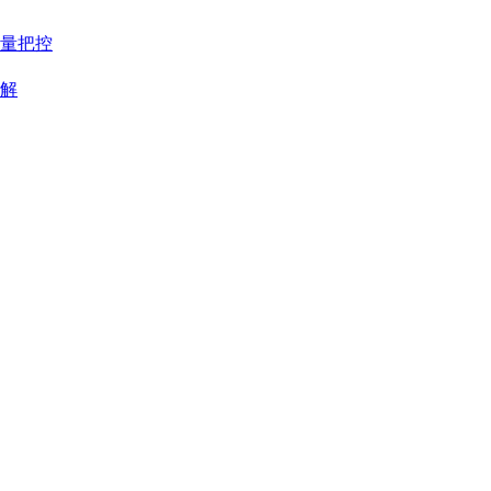
量把控
解