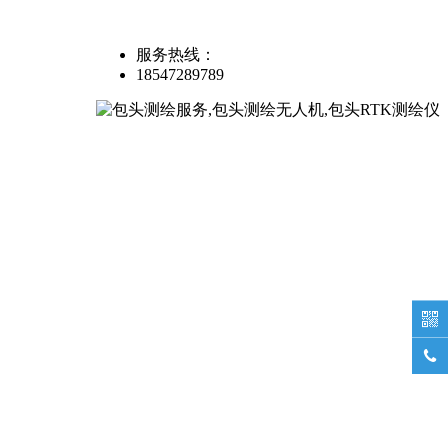
服务热线：
18547289789

