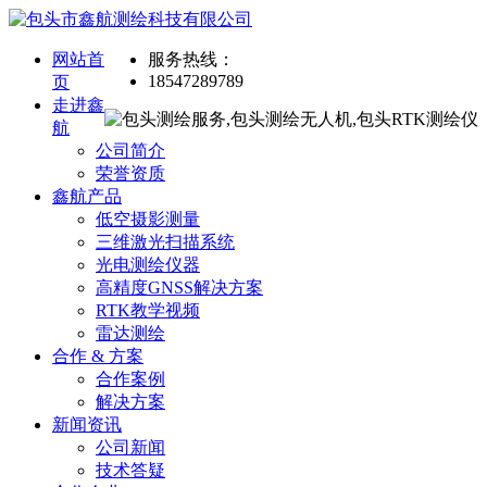
网站首
服务热线：
18547289789
页
走进鑫
航
公司简介
荣誉资质
鑫航产品
低空摄影测量
三维激光扫描系统
光电测绘仪器
高精度GNSS解决方案
RTK教学视频
雷达测绘
合作 & 方案
合作案例
解决方案
新闻资讯
公司新闻
技术答疑