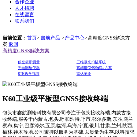
合作企业
人才招聘
在线留言
联系我们
当前位置
：
首页
>
鑫航产品
>
产品中心
>
高精度GNSS解决方
案
返回
高精度GNSS解决方案
低空摄影测量
三维激光扫描系统
光电测绘仪器
高精度GNSS解决方案
RTK教学视频
雷达测绘
K60工业级平板型GNSS接收终端
包头市鑫航测绘科技有限公司专注于包头接收终端,内蒙古接
收终端,服务于内蒙古,包头,呼和浩特,呼市,鄂尔多斯,东胜,乌兰
察布,集宁,巴彦淖尔,五原,临河,乌海,宁夏,银川,甘肃,兰州,陕西,
榆林,神木等地,公司秉持以服务为基础,以质量为生存,以科技求