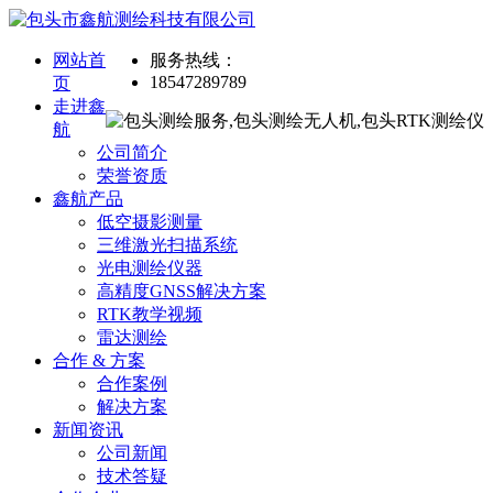
网站首
服务热线：
18547289789
页
走进鑫
航
公司简介
荣誉资质
鑫航产品
低空摄影测量
三维激光扫描系统
光电测绘仪器
高精度GNSS解决方案
RTK教学视频
雷达测绘
合作 & 方案
合作案例
解决方案
新闻资讯
公司新闻
技术答疑