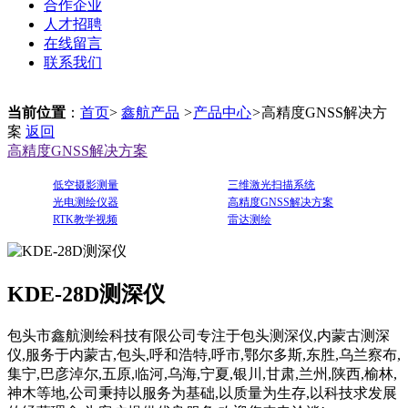
合作企业
人才招聘
在线留言
联系我们
当前位置
：
首页
>
鑫航产品
>
产品中心
>
高精度GNSS解决方
案
返回
高精度GNSS解决方案
低空摄影测量
三维激光扫描系统
光电测绘仪器
高精度GNSS解决方案
RTK教学视频
雷达测绘
KDE-28D测深仪
包头市鑫航测绘科技有限公司专注于包头测深仪,内蒙古测深
仪,服务于内蒙古,包头,呼和浩特,呼市,鄂尔多斯,东胜,乌兰察布,
集宁,巴彦淖尔,五原,临河,乌海,宁夏,银川,甘肃,兰州,陕西,榆林,
神木等地,公司秉持以服务为基础,以质量为生存,以科技求发展