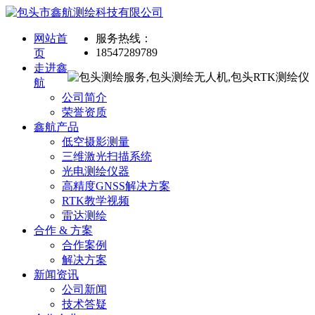
网站首
服务热线：
18547289789
页
走进鑫
航
公司简介
荣誉资质
鑫航产品
低空摄影测量
三维激光扫描系统
光电测绘仪器
高精度GNSS解决方案
RTK教学视频
雷达测绘
合作 & 方案
合作案例
解决方案
新闻资讯
公司新闻
技术答疑