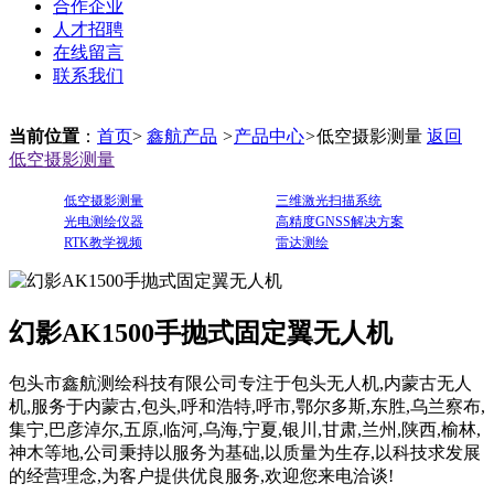
合作企业
人才招聘
在线留言
联系我们
当前位置
：
首页
>
鑫航产品
>
产品中心
>
低空摄影测量
返回
低空摄影测量
低空摄影测量
三维激光扫描系统
光电测绘仪器
高精度GNSS解决方案
RTK教学视频
雷达测绘
幻影AK1500手抛式固定翼无人机
包头市鑫航测绘科技有限公司专注于包头无人机,内蒙古无人
机,服务于内蒙古,包头,呼和浩特,呼市,鄂尔多斯,东胜,乌兰察布,
集宁,巴彦淖尔,五原,临河,乌海,宁夏,银川,甘肃,兰州,陕西,榆林,
神木等地,公司秉持以服务为基础,以质量为生存,以科技求发展
的经营理念,为客户提供优良服务,欢迎您来电洽谈!