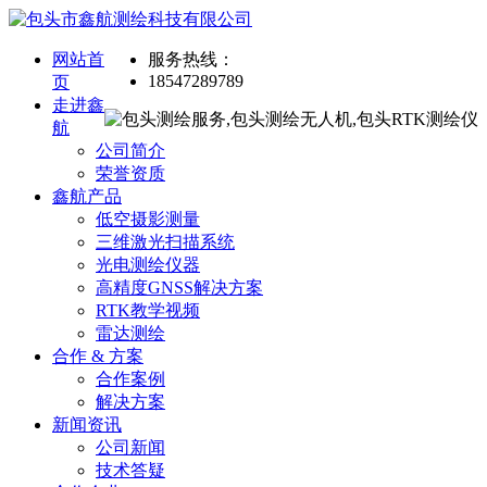
网站首
服务热线：
18547289789
页
走进鑫
航
公司简介
荣誉资质
鑫航产品
低空摄影测量
三维激光扫描系统
光电测绘仪器
高精度GNSS解决方案
RTK教学视频
雷达测绘
合作 & 方案
合作案例
解决方案
新闻资讯
公司新闻
技术答疑