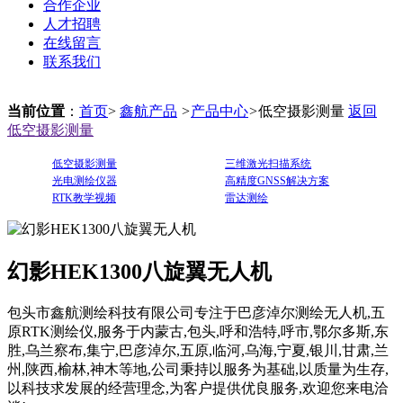
合作企业
人才招聘
在线留言
联系我们
当前位置
：
首页
>
鑫航产品
>
产品中心
>
低空摄影测量
返回
低空摄影测量
低空摄影测量
三维激光扫描系统
光电测绘仪器
高精度GNSS解决方案
RTK教学视频
雷达测绘
幻影HEK1300八旋翼无人机
包头市鑫航测绘科技有限公司专注于巴彦淖尔测绘无人机,五
原RTK测绘仪,服务于内蒙古,包头,呼和浩特,呼市,鄂尔多斯,东
胜,乌兰察布,集宁,巴彦淖尔,五原,临河,乌海,宁夏,银川,甘肃,兰
州,陕西,榆林,神木等地,公司秉持以服务为基础,以质量为生存,
以科技求发展的经营理念,为客户提供优良服务,欢迎您来电洽