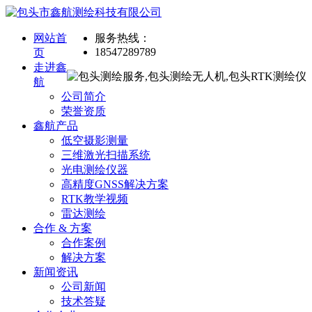
网站首
服务热线：
18547289789
页
走进鑫
航
公司简介
荣誉资质
鑫航产品
低空摄影测量
三维激光扫描系统
光电测绘仪器
高精度GNSS解决方案
RTK教学视频
雷达测绘
合作 & 方案
合作案例
解决方案
新闻资讯
公司新闻
技术答疑